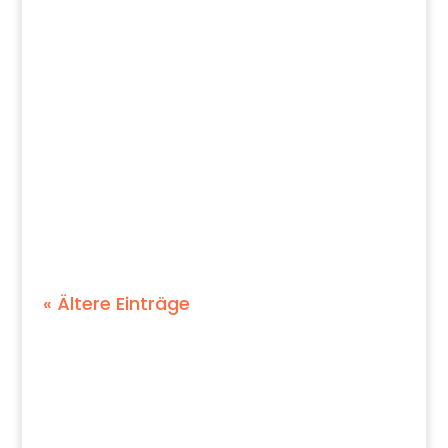
Beitragsbild von Marie Pape
Brückenschlag in die Zukunft
Eigene Talente entdecken, neue
Welten erkunden,...
« Ältere Einträge