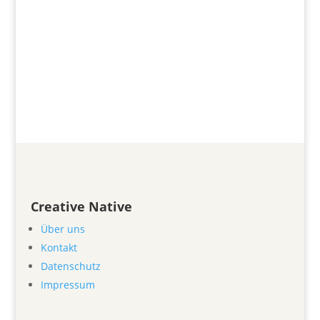
Kulturcampus Domäne Marienburg -
Universität Hildesheim Im Fachbereich
"Kulturwissenschaften und Ästhetische...
Creative Native
Über uns
Kontakt
Datenschutz
Impressum