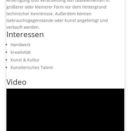
Anfertigung und Verarbeitung von Glaselementen in
größerer oder kleinerer Form vor dem Hintergrund
technischer Kenntnisse. Außerdem können
Gebrauchsgegenstände oder Kunst angefertigt und
verkauft werden.
Interessen
Handwerk
Kreativität
Kunst & Kultur
Künstlerisches Talent
Video