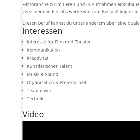
Filmbranche zu imitieren und in Aufnahmen einzubaue
verschiedene Einsatzzwecke wie zum Beispiel Jingles i
Diesen Beruf kannst du unter anderem über eine duale
Interessen
Interesse für Film und Theater
Kommunikation
Kreativität
Künstlerisches Talent
Musik & Sound
Organisation & Projektarbeit
Teamplayer
Technik
Video