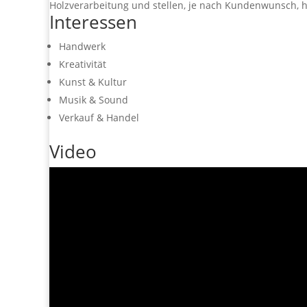
Holzverarbeitung und stellen, je nach Kundenwunsch, 
Interessen
Handwerk
Kreativität
Kunst & Kultur
Musik & Sound
Verkauf & Handel
Video